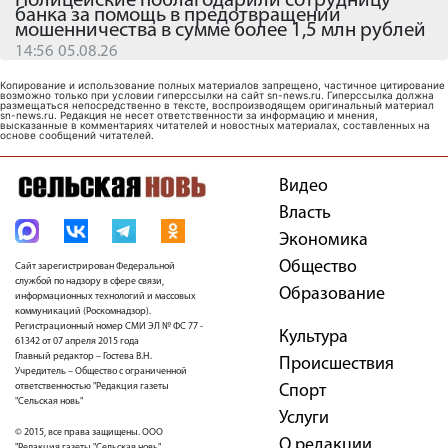
Полицейские поблагодарили сотрудницу
банка за помощь в предотвращении
мошенничества в сумме более 1,5 млн рублей
14:56 05.08.26
Копирование и использование полных материалов запрещено, частичное цитирование
возможно только при условии гиперссылки на сайт sn-news.ru. Гиперссылка должна
размещаться непосредственно в тексте, воспроизводящем оригинальный материал
sn-news.ru. Редакция не несет ответственности за информацию и мнения,
высказанные в комментариях читателей и новостных материалах, составленных на
основе сообщений читателей.
Видео
Власть
Экономика
Общество
Сайт зарегистрирован Федеральной
службой по надзору в сфере связи,
Образование
информационных технологий и массовых
коммуникаций (Роскомнадзор).
Регистрационный номер СМИ ЭЛ № ФС 77 -
Культура
61342 от 07 апреля 2015 года
Главный редактор – Гостева В.Н.
Проиcшествия
Учредитель – Общество с ограниченной
ответственностью "Редакция газеты
Спорт
"Сельская новь"
Услуги
© 2015, все права защищены. ООО
О редакции
"Редакция газеты "Сельская новь"