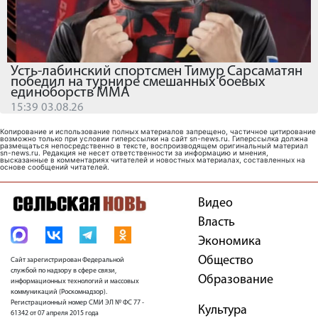
Усть-лабинский спортсмен Тимур Сарсаматян
победил на турнире смешанных боевых
единоборств ММА
15:39 03.08.26
Копирование и использование полных материалов запрещено, частичное цитирование
возможно только при условии гиперссылки на сайт sn-news.ru. Гиперссылка должна
размещаться непосредственно в тексте, воспроизводящем оригинальный материал
sn-news.ru. Редакция не несет ответственности за информацию и мнения,
высказанные в комментариях читателей и новостных материалах, составленных на
основе сообщений читателей.
Видео
Власть
Экономика
Общество
Сайт зарегистрирован Федеральной
службой по надзору в сфере связи,
Образование
информационных технологий и массовых
коммуникаций (Роскомнадзор).
Регистрационный номер СМИ ЭЛ № ФС 77 -
Культура
61342 от 07 апреля 2015 года