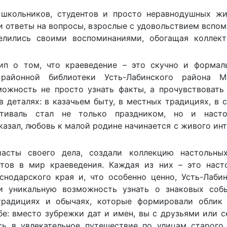
школьников, студентов и просто неравнодушных жи
и ответы на вопросы, взрослые с удовольствием вспо
лились своими воспоминаниями, обогащая коллект
ип о том, что краеведение – это скучно и формаль
 районной библиотеки Усть-Лабинского района М
ожность не просто узнать факты, а прочувствовать
в деталях: в казачьем быту, в местных традициях, в 
тиваль стал не только праздником, но и наст
азал, любовь к малой родине начинается с живого ин
иасты своего дела, создали коллекцию настольных
стов в мир краеведения. Каждая из них – это наст
нодарского края и, что особенно ценно, Усть-Лаби
ли уникальную возможность узнать о знаковых собы
радициях и обычаях, которые формировали облик 
бе: вместо зубрежки дат и имен, вы с друзьями или 
сь в увлекательное путешествие по улицам старого 