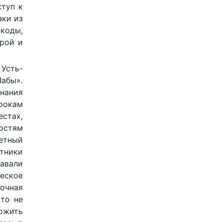
ступ к
зки из
-коды,
грой и
 Усть-
абы».
знания
грокам
естах,
остям
ветный
стники
давали
еское
дочная
кто не
ложить