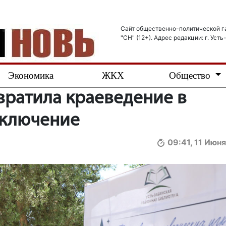
Сайт общественно-политической г
"СН" (12+). Адрес редакции: г. Усть
Экономика
ЖКХ
Общество
вратила краеведение в
иключение
09:41, 11 Июн