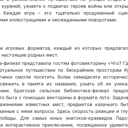
 куреней, узнаете о подвигах героев войны или откр
. Каждая игра – это тщательно продуманный сцен
кими иллюстрациями и неожиданными поворотами.
ем игровых форматов, каждый из которых предлагал
и настоящее родных мест.
а-филиал представила гостям фотовикторину «Что? Г
ртуальное путешествие по бескрайним просторам Ку
тники смогли посетить более семидесяти историчес
свежить в памяти их названия, узнать об их уника
нии. Братская сельская библиотека-филиал предл
его быта с помощью викторины в формате лото. Задач
ражениями известных мест, предметов казачьего быт
занные с ними вопросы. Здесь скорость реакции и гл
победы. Для самых юных знатоков-краеведов Ладо
ла интерактивное приключение, посвященное удивите