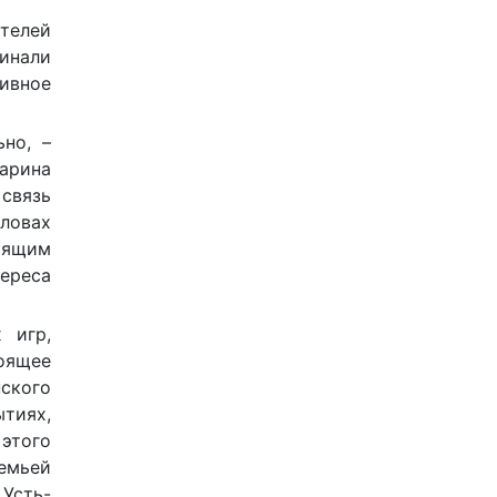
телей
минали
ивное
но, –
арина
 связь
словах
оящим
тереса
 игр,
оящее
нского
тиях,
этого
семьей
Усть-