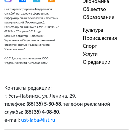
Экономика
Общество
Сайт зарегистрирован Федеральной
службой по надзору в сфере связи,
Образование
информационных технологий и массовых
коммуникаций (Роскомнадзор).
Регистрационный номер СМИ ЭЛ № ФС 77 -
Культура
61342 от 07 апреля 2015 года
Главный редактор – Гостева В.Н.
Проиcшествия
Учредитель – Общество с ограниченной
ответственностью "Редакция газеты
Спорт
"Сельская новь"
Услуги
© 2015, все права защищены. ООО
О редакции
"Редакция газеты "Сельская новь"
Контакты редакции:
г. Усть-Лабинск, ул. Ленина, 29.
телефон:
(86135) 5-30-58
, телефон рекламной
службы:
(86135) 4-08-80
,
e-mail:
ust-laba@list.ru