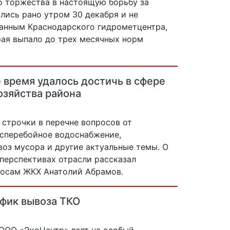
о торжества в настоящую борьбу за
лись рано утром 30 декабря и не
данным Краснодарского гидрометцентра,
рая выпало до трех месячных норм
 время удалось достичь в сфере
зяйства района
 строчки в перечне вопросов от
есперебойное водоснабжение,
воз мусора и другие актуальные темы. О
 перспективах отрасли рассказал
росам ЖКХ Анатолий Абрамов.
фик вывоза ТКО
ООО «ЭкоЦентр» взят на особый