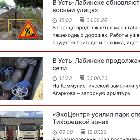
В Усть-Лабинске обновляют 
восьми улицах
15:03
04.08.26
В городе продолжается масштабн
пешеходных дорожек. Работы уже 
трудятся бригады и техника, иде
В Усть-Лабинске продолжа
сети
12:23
03.08.26
На Коммунистической заменили уч
Агаркова – запорную арматуру.
«ЭкоЦентр» усилил парк сп
Тихорецкой зонах
09:00
12.07.26
В Краснодарский край поступило 