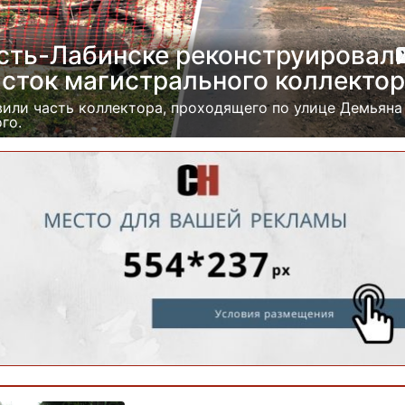
Усть-Лабинске реконструировал
асток магистрального коллекто
или часть коллектора, проходящего по улице Демьяна
го.