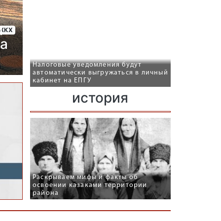
и
ЖКХ
ра
Налоговые уведомления будут
автоматически выгружаться в личный
кабинет на ЕПГУ
история
Раскрываем мифы и факты об
освоении казаками территории
района