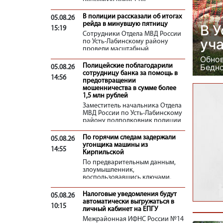
продуктивность животных. В АО
«Рассвет» под кукурузу на силос
В полиции рассказали об итогах
05.08.26
в этом году отведено 3 277
рейда в минувшую пятницу
В 
15:19
гектаров, а общий план
Сотрудники Отдела МВД России
заготовки превышает 83,8
уч
по Усть-Лабинскому району
тысячи тонн.
провели масштабный
профилактический рейд на
Обнов
территории района. Совместно с
Бедно
Полицейские поблагодарили
05.08.26
правоохранителями в нем
сотрудницу банка за помощь в
14:56
участвовали казаки, сотрудники
предотвращении
администрации и представители
мошенничества в сумме более
добровольной дружины «Соколы
1,5 млн рублей
Кубани».
Заместитель начальника Отдела
МВД России по Усть-Лабинскому
району подполковник полиции
Григорий Щербина и начальник
отдела уголовного розыска
По горячим следам задержали
05.08.26
подполковник полиции Денис
угонщика машины из
14:55
Литвинов выразили
Кирпильской
благодарность сотруднице
По предварительным данным,
банка.
злоумышленник,
воспользовавшись ключами,
находящимися в замке
зажигания, угнал отечественную
Налоговые уведомления будут
05.08.26
«семерку» в станице
автоматически выгружаться в
10:15
Кирпильской. Далее автомобиль
личный кабинет на ЕПГУ
бросил и скрылся.
Межрайонная ИФНС России №14