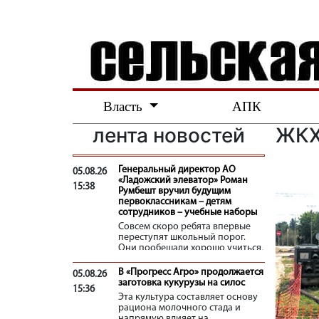
Власть
АПК
лента новостей
ЖК
Генеральный директор АО
05.08.26
«Ладожский элеватор» Роман
15:38
Румбешт вручил будущим
первоклассникам – детям
сотрудников – учебные наборы
Совсем скоро ребята впервые
переступят школьный порог.
Они пообещали хорошо учиться,
радовать родителей успехами и
с интересом открывать для себя
В «Прогресс Агро» продолжается
05.08.26
мир знаний.
заготовка кукурузы на силос
15:36
Эта культура составляет основу
рациона молочного стада и
напрямую влияет на