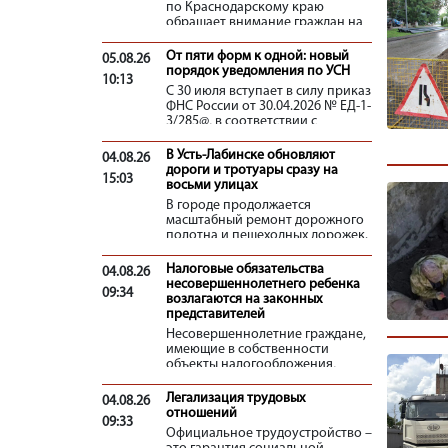
по Краснодарскому краю
обращает внимание граждан на
то, что с 1 августа 2026 года
вступают в силу изменения,
От пяти форм к одной: новый
05.08.26
касающиеся порядка получения
порядок уведомления по УСН
10:13
физическими лицами налоговых
С 30 июля вступает в силу приказ
уведомлений для уплаты
ФНС России от 30.04.2026 № ЕД-1-
имущественных налогов и НДФЛ
3/285@, в соответствии с
через Единый портал
которым утверждены единая
государственных и
форма уведомления (сообщения)
В Усть-Лабинске обновляют
муниципальных услуг (ЕПГУ).
04.08.26
по упрощенной системе
дороги и тротуары сразу на
Всем гражданам, имеющим
15:03
налогообложения (УСН) (КНД
восьми улицах
подтвержденную учетную
1154004), а также порядок её
запись на ЕПГУ, налоговые
В городе продолжается
заполнения и электронный
уведомления будут
масштабный ремонт дорожного
формат представления.
направляться в автоматическом
полотна и пешеходных дорожек.
порядке в личный кабинет.
Работы уже перешли в активную
фазу – на объектах трудятся
Налоговые обязательства
04.08.26
бригады и техника, идет замена
несовершеннолетнего ребенка
09:34
покрытия и коммуникаций.
возлагаются на законных
представителей
Несовершеннолетние граждане,
имеющие в собственности
объекты налогообложения,
признаются плательщиками
налога. Правомочия по
Легализация трудовых
04.08.26
управлению имуществом
отношений
09:33
несовершеннолетних, в том
Официальное трудоустройство –
числе по уплате имущественных