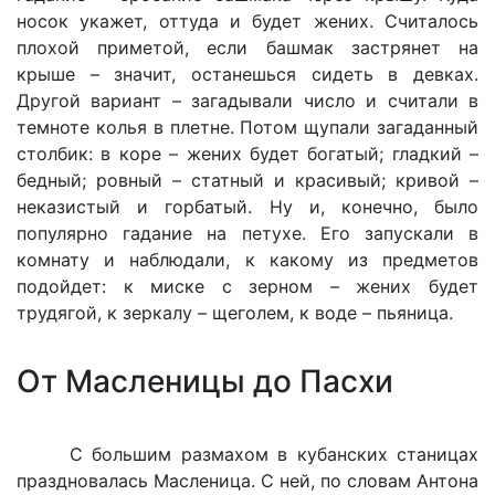
носок укажет, оттуда и будет жених. Считалось
плохой приметой, если башмак застрянет на
крыше – значит, останешься сидеть в девках.
Другой вариант – загадывали число и считали в
темноте колья в плетне. Потом щупали загаданный
столбик: в коре – жених будет богатый; гладкий –
бедный; ровный – статный и красивый; кривой –
неказистый и горбатый. Ну и, конечно, было
популярно гадание на петухе. Его запускали в
комнату и наблюдали, к какому из предметов
подойдет: к миске с зерном – жених будет
трудягой, к зеркалу – щеголем, к воде – пьяница.
От Масленицы до Пасхи
С большим размахом в кубанских станицах
праздновалась Масленица. С ней, по словам Антона