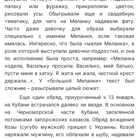
папаху или фуражку, прикрепляли цветок,
рисовали усы. Обыгрывали еще и свадебную
тематику, для чего на Меланку надевали фату.
Часто даже девочку для образа выбирали
специально с именем Мелания, если таковая
имелась. Интересно, что была «малая Меланка», в
роли которой выступали девочки-подростки, и она
по исполнению была проста, например: «Меланка
ходила, Васильку просила: Василько, мий батько,
пусти меня в хатку. Я жита ни жала, честной крест
держала…». У «большой Меланки» текст был
сложнее – разыгрывали целый сюжет.
Еще один обряд, приуроченный к 13 января,
на Кубани встречался далеко не везде. В основном
на Черноморской части Кубани, заселенной
потомками запорожских казаков. Обряд вождения
Козы (сугубо мужской) пришел с Украины. Козой
наряжали мужчину, его облачали в шубу, надевали