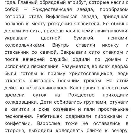
года. Главный обрядовый атрибут, которые несли с
собой – Рождественская звезда, прообразом
которой стала Вифлеемская звезда, приведшая
волхвов к месту рождения Спасителя. Ее обычно
делали из сита, приделывали к нему лучи-палочки,
украшали цветной бумагой, лентами,
колокольчиками. Внутрь ставили иконку и
стаканчик со свечой. Закрывали сито стеклом и
после вечерней службы ходили по домам и
исполняли песнопения. Разумеется, во всех дворах
были готовы к приему христославщиков, ведь
отказать считалось большим грехом. На этом
действо не заканчивалось. Как правило, к светлому
времени суток на Рождество приходили
колядовщики. Дети собирались группами, стучали
в калитки и окна хозяевам и пели простенькие
песнопения. Ребятишек одаривали пирожками и
конфетами. Взрослые тоже не оставались в
стороне, выходили колядовать ближе к вечеру.