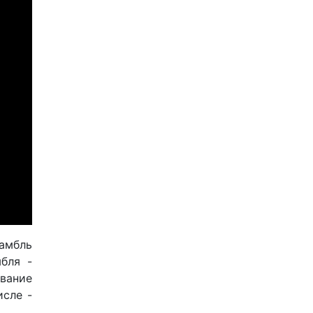
амбль
бля -
вание
исле -