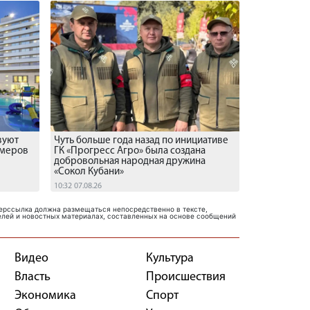
вуют
Чуть больше года назад по инициативе
омеров
ГК «Прогресс Агро» была создана
добровольная народная дружина
«Сокол Кубани»
10:32 07.08.26
перссылка должна размещаться непосредственно в тексте,
елей и новостных материалах, составленных на основе сообщений
Видео
Культура
Власть
Проиcшествия
Экономика
Спорт