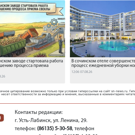
нском заводе стартовала работа
В сочинском отеле совершенст
чшению процесса приема
процесс ежедневной уборки н
12:06 07.08.26
8.26
ичное цитирование возможно только при условии гиперссылки на сайт sn-news.ru. Ги
 несет ответственности за информацию и мнения, высказанные в комментариях читат
Контакты редакции:
г. Усть-Лабинск, ул. Ленина, 29.
телефон:
(86135) 5-30-58
, телефон