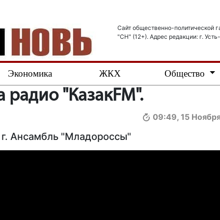
Сайт общественно-политической г
"СН" (12+). Адрес редакции: г. Усть
Экономика
ЖКХ
Общество
 радио "КазакFM".
09:49, 15 Ноябр
 г. Ансамбль "Младороссы"