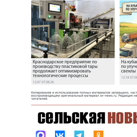
Краснодарское предприятие по
На куба
производству пластиковой тары
по улу
продолжает оптимизировать
свеклы
технологические процессы
12:18 07.0
12:47 07.08.26
Копирование и использование полных материалов запрещено, част
воспроизводящем оригинальный материал sn-news.ru. Редакция не
читателей.