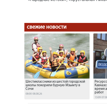
свежие новости
Шестиклассники из шестой городской
Ресурс
школы покорили бурную Мзымту в
Кавказс
Сочи
время 
работ
08:00 08.08.26
13:09 07.0