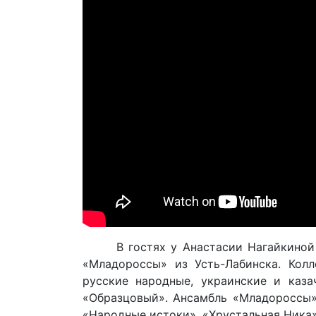
В гостях у Анастасии Нагайкино
«Младороссы» из Усть-Лабинска. Колл
русские народные, украинские и каза
«Образцовый». Ансамбль «Младороссы»?
«Народные истоки», «Хрустальная Ника